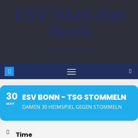
Zum
ESV Blau-Rot
Inhalt
springen
Bonn
Dein Bonner Sportverein
30
ESV BONN - TSG STOMMELN
MAY
DAMEN 30 HEIMSPIEL GEGEN STOMMELN
Time