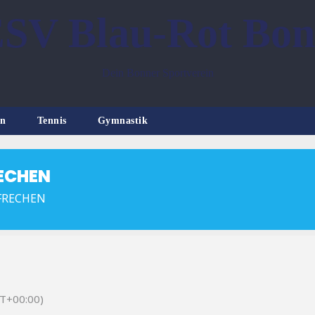
SV Blau-Rot Bo
Dein Bonner Sportverein
n
Tennis
Gymnastik
ECHEN
 FRECHEN
T+00:00)