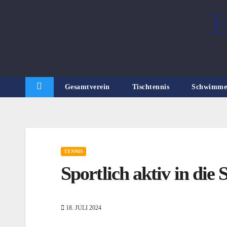
Zum
E
Inhalt
springen
Gesamtverein
Tischtennis
Schwimme
TENNIS
Sportlich aktiv in die
18. JULI 2024