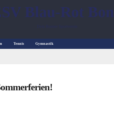
SV Blau-Rot Bo
Dein Bonner Sportverein
n
Tennis
Gymnastik
 Sommerferien!